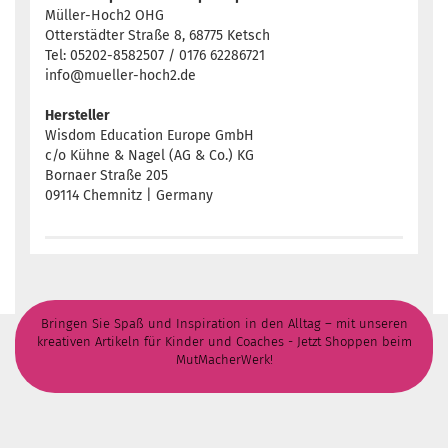
Müller-Hoch2 OHG
Otterstädter Straße 8, 68775 Ketsch
Tel: 05202-8582507 / 0176 62286721
info@mueller-hoch2.de
Hersteller
Wisdom Education Europe GmbH
c/o Kühne & Nagel (AG & Co.) KG
Bornaer Straße 205
09114 Chemnitz | Germany
Bringen Sie Spaß und Inspiration in den Alltag – mit unseren
kreativen Artikeln für Kinder und Coaches - Jetzt Shoppen beim
MutMacherWerk!