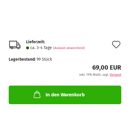
Lieferzeit:
Au
ca. 3-4 Tage
(Ausland abweichend)
de
Lagerbestand:
99
Stück
Me
69,00 EUR
inkl. 19% MwSt. zzgl.
Versand
In den Warenkorb